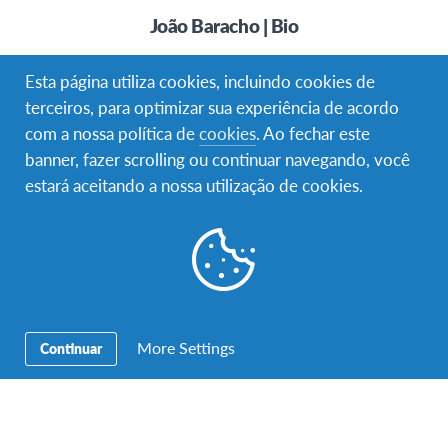
João Baracho | Bio
João Baracho é Diretor-Executivo do CDI Portugal – ONG
Esta página utiliza cookies, incluindo cookies de
de inclusão e Inovação social e digital – desde 2013. Foi…
terceiros, para optimizar sua experiência de acordo
com a nossa política de
cookies
. Ao fechar este
banner, fazer scrolling ou continuar navegando, você
estará aceitando a nossa utilização de cookies.
More Settings
Continuar
AFS Impact #65
Tiago Brandão Rodrigues | Bio
Tiago Brandão Rodrigues nasceu em Braga, em 1977. Foi