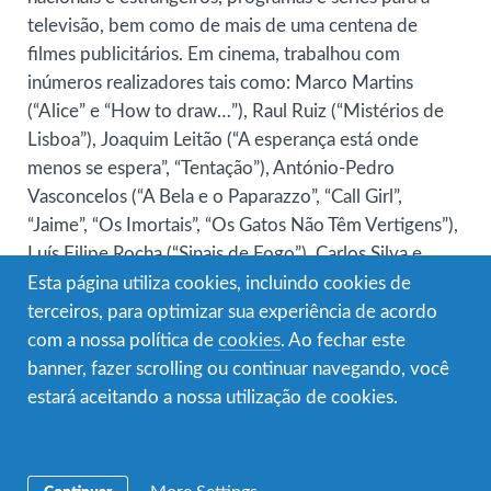
televisão, bem como de mais de uma centena de
filmes publicitários. Em cinema, trabalhou com
inúmeros realizadores tais como: Marco Martins
(“Alice” e “How to draw…”), Raul Ruiz (“Mistérios de
Lisboa”), Joaquim Leitão (“A esperança está onde
menos se espera”, “Tentação”), António-Pedro
Vasconcelos (“A Bela e o Paparazzo”, “Call Girl”,
“Jaime”, “Os Imortais”, “Os Gatos Não Têm Vertigens”),
Luís Filipe Rocha (“Sinais de Fogo”), Carlos Silva e
George Sluizer (“Mortinho por Chegar a Casa”),
Esta página utiliza cookies, incluindo cookies de
Richard Curtis (“Love Actually”), Leonel Vieira (“Zona
terceiros, para optimizar sua experiência de acordo
J)”, Patrice Chereau (“La Reine Margot”), Carlos Coelho
com a nossa política de
cookies
. Ao fechar este
da Silva (“O Crime do Padre Amaro”), entre outros.
banner, fazer scrolling ou continuar navegando, você
estará aceitando a nossa utilização de cookies.
Em televisão destaca-se o seu trabalho para os
telefilmes da SIC, entre outros: “Amo-te Teresa”,
“Facas e Anjos”, “Mustang”, “Alta Fidelidade”, “Lampião