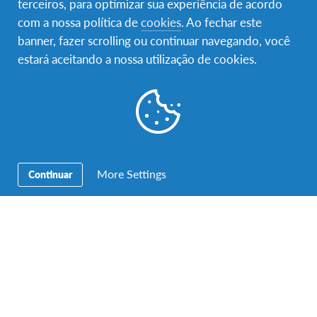
terceiros, para optimizar sua experiência de acordo
Contactos
com a nossa política de
cookies
. Ao fechar este
Morada:
Intercultura – AFS Portugal – Rua Pinheiro Chagas,
banner, fazer scrolling ou continuar navegando, você
17 – 6ºAndar – 1050-174 Lisboa
estará aceitando a nossa utilização de cookies.
Telefone:
+ 351 213 247 070
Horário de atendimento:
Dias úteis das 10h às 13.00h e
das 14.30h às 18.00h
Atendimento presencial apenas disponível com marcação
prévia
Email:
info-portugal@afs.org
More Settings
Continuar
A Intercultura-AFS apoia os Objetivos de
Desenvolvimento Sustentável: