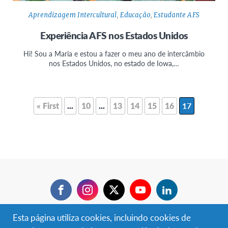
Aprendizagem Intercultural
,
Educação
,
Estudante AFS
Experiência AFS nos Estados Unidos
Hi! Sou a Maria e estou a fazer o meu ano de intercâmbio
nos Estados Unidos, no estado de Iowa,…
Posts
Pagination
« First
...
10
...
13
14
15
16
17
Facebook
Instagram
Twitter
YouTube
LinkedIn
Esta página utiliza cookies, incluindo cookies de