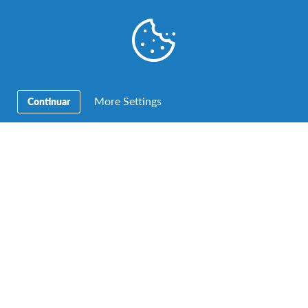
More Settings
Continuar
Cria o futuro
Coordena equipas na tua comunidade ou pelo mundo
fora e promove sociedades inclusivas para um
desenvolvimento sustentável.