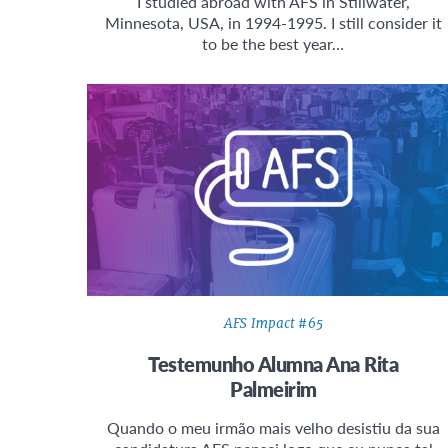
I studied abroad with AFS in Stillwater,
Minnesota, USA, in 1994-1995. I still consider it
to be the best year…
AFS Impact #65
Testemunho Alumna Ana Rita
Palmeirim
Quando o meu irmão mais velho desistiu da sua