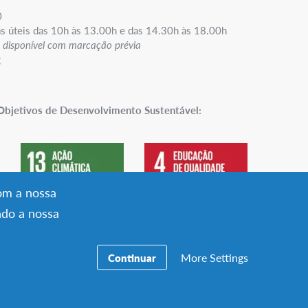
0
s úteis das 10h às 13.00h e das 14.30h às 18.00h
 disponível com marcação prévia
g
 Objetivos de Desenvolvimento Sustentável:
com a nossa
ndo a nossa
More Settings
Continuar