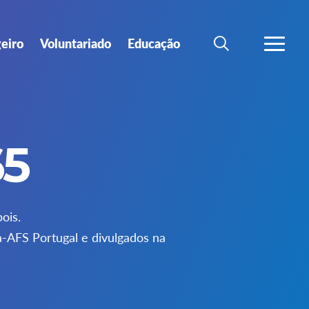
geiro
Voluntariado
Educação
SEARCH
VER MA
65
ois.
a-AFS Portugal e divulgados na