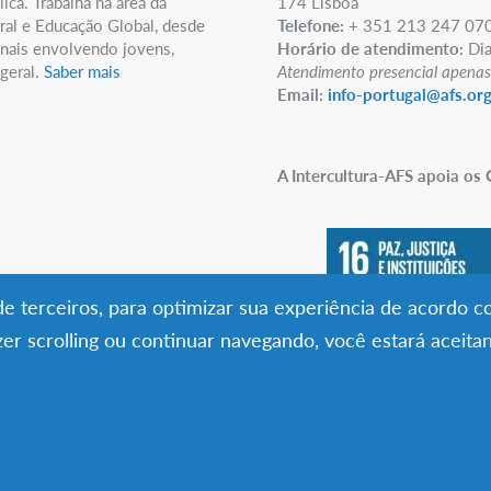
ica. Trabalha na área da
174 Lisboa
ral e Educação Global, desde
Telefone:
+ 351 213 247 07
nais envolvendo jovens,
Horário de atendimento:
Dia
 geral.
Saber mais
Atendimento presencial apenas
Email:
info-portugal@afs.or
A Intercultura-AFS apoia os
s de terceiros, para optimizar sua experiência de acordo 
azer scrolling ou continuar navegando, você estará aceita