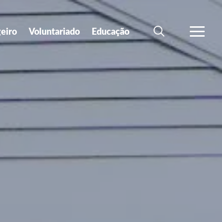
geiro
Voluntariado
Educação
SEARCH
VER MA