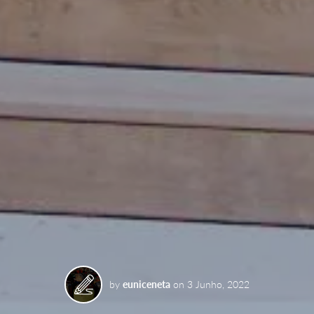
by
euniceneta
on
3 Junho, 2022