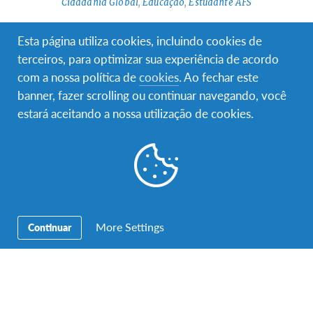
Cidadania Global
,
Educação
,
Estudante AFS
Testemunho: estudante AFS nos EUA
Esta página utiliza cookies, incluindo cookies de
(2013/2014)
terceiros, para optimizar sua experiência de acordo
Faz hoje quase um ano que apanhei o avião para uma das
com a nossa política de
cookies
. Ao fechar este
maiores aventuras que tive e alguma vez terei…
banner, fazer scrolling ou continuar navegando, você
estará aceitando a nossa utilização de cookies.
More Settings
Continuar
Acção para a mudança
,
Aprendizagem Intercultural
,
Cidadania Global
,
Educação
,
Estudante AFS