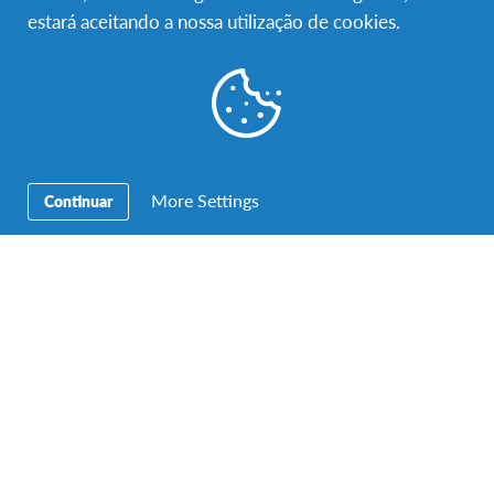
estará aceitando a nossa utilização de cookies.
A cultura austríaca é bastante diferente da nossa: não
há atrasos (quase nunca), não há peixe do bom e
melhor (como dizem as senhoras da praça em
Portugal) porque não há mar, não há beijinhos e
abraços só porque sim, não há anos sabáticos, não há
conversas acesas e num tom elevado e, mais
More Settings
Continuar
importante, aqui não há o meu querido português, só
o alemão. O alemão é uma língua difícil de aprender,
sem dúvida, mas ao mesmo tempo tão interessante de
entender. Cheguei aqui sem saber dizer nada e hoje
falo tanto (ou mais) que em português.
Outra coisa que me apercebi aqui é que ser AFSer
tem sim a ver com conhecer uma cultura nova mas
principalmente tem a ver com conhecermo-nos a nós
próprios e do que somos capazes de fazer sozinhos. É
uma viagem a procura da nossa essência e, parecendo