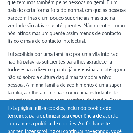
que tem mas também pelas pessoas no geral. É um
país de certa forma fora do normal, em que as pessoas
parecem frias e um pouco superficiais mas que na
verdade são afáveis e até quentes. Não quentes como
nós latinos mas um quente assim menos de contacto
físico e mais de contacto intelectual.
Fui acolhida por uma família e por uma vila inteira e
não há palavras suficientes para lhes agradecer a
todos e para dizer o quanto já me ensinaram até agora
não só sobre a cultura daqui mas também a nível
pessoal. A minha família de acolhimento é uma super
família, acolheram-me não como uma estudante de
intercâmbio mas como um membro da família. Sou a
Esta página utiliza cookies, incluindo cookies de
10ª estudante que recebem e por isso posso dizer
terceiros, para optimizar sua experiência de acordo
que para além da minha irmã e do meu irmão em
com a nossa política de
cookies
. Ao fechar este
Portugal, tenho mais 10 irmãs e 1 irmão espalhados
banner, fazer scrolling ou continuar navegando, você
pelo mundo todo, não é incrível?