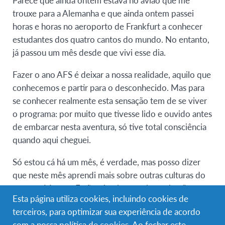
Parece que ainda ontem estava no avião que me
trouxe para a Alemanha e que ainda ontem passei
horas e horas no aeroporto de Frankfurt a conhecer
estudantes dos quatro cantos do mundo. No entanto,
já passou um mês desde que vivi esse dia.
Fazer o ano AFS é deixar a nossa realidade, aquilo que
conhecemos e partir para o desconhecido. Mas para
se conhecer realmente esta sensação tem de se viver
o programa: por muito que tivesse lido e ouvido antes
de embarcar nesta aventura, só tive total consciência
quando aqui cheguei.
Só estou cá há um mês, é verdade, mas posso dizer
que neste mês aprendi mais sobre outras culturas do
que em 16 anos. E não só sobre a cultura alemã.
Esta página utiliza cookies, incluindo cookies de
Como estudante de intercâmbio, conheci pessoas de
terceiros, para optimizar sua experiência de acordo
todo o mundo que me ensinaram um pouco da vida
com a nossa política de
cookies
. Ao fechar este