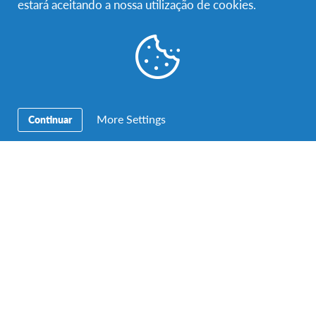
estará aceitando a nossa utilização de cookies.
Facebook
Instagram
Twitter
YouTube
LinkedIn
Contactos
More Settings
Continuar
Morada:
Intercultura – AFS Portugal – Rua Pinheiro Chagas,
17 – 6ºAndar – 1050-174 Lisboa
Telefone:
+ 351 213 247 070
Horário de atendimento:
Dias úteis das 10h às 13.00h e
das 14.30h às 18.00h
Atendimento presencial apenas disponível com marcação
prévia
Email:
info-portugal@afs.org
A Intercultura-AFS apoia os Objetivos de
Desenvolvimento Sustentável: