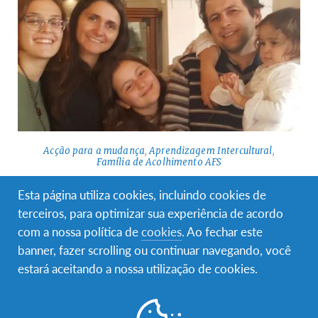
Acção para a mudança
,
Aprendizagem Intercultural
,
Família de Acolhimento AFS
Família de Leiria acolhe estudante AFS de
Esta página utiliza cookies, incluindo cookies de
Itália
terceiros, para optimizar sua experiência de acordo
com a nossa política de
cookies
. Ao fechar este
Foi no dia 10 de Setembro que a nossa vida mudou
novamente. A Viola entrou de rompante na nossa família.…
banner, fazer scrolling ou continuar navegando, você
estará aceitando a nossa utilização de cookies.