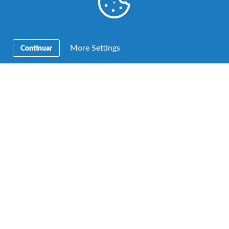
More Settings
Continuar
Acção para a mudança
,
Aprendizagem Intercultural
,
Educação
,
Família de Acolhimento AFS
Família de Gondomar acolhe estudante AFS
de Itália
O Matteo é o nosso segundo filho italiano, mas nada têm
em comum: começa logo por a primeira ser menina…