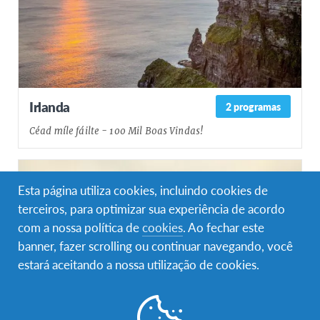
Irlanda
2 programas
Céad míle fáilte - 100 Mil Boas Vindas!
Esta página utiliza cookies, incluindo cookies de
terceiros, para optimizar sua experiência de acordo
com a nossa política de
cookies
. Ao fechar este
banner, fazer scrolling ou continuar navegando, você
estará aceitando a nossa utilização de cookies.