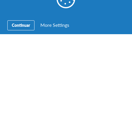
Bélgica Flandres
2 programas
Música e movida!
More Settings
Continuar
Hungria
1 programa
Fonte de banhos termais, música e arquitectura!