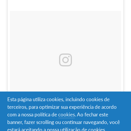
Esta página utiliza cookies, incluindo cookies de
terceiros, para optimizar sua experiência de acordo
com a nossa política de
cookies
. Ao fechar este
A photo posted by AFS France (@afs_france)
on
Apr 15, 2016 at 5:41am PDT
banner, fazer scrolling ou continuar navegando, você
estará aceitando a nossa utilização de cookies.