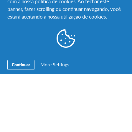
com a nossa política de
cookies
. Ao fechar este
banner, fazer scrolling ou continuar navegando, você
estará aceitando a nossa utilização de cookies.
More Settings
Continuar
Uma publicação partilhada por AFS Turku (@afsturku)
a
Set 22,
Família de Acolhimento e comunidade
local