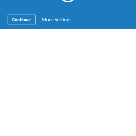
More Settings
Continuar
Aprendizagem Intercultural
,
Educação
,
Estudante AFS
Experiência AFS nos Estados Unidos
Hi! Sou a Maria e estou a fazer o meu ano de intercâmbio
nos Estados Unidos, no estado de Iowa,…
Posts
Pagination
« First
...
10
11
12
13
14
Facebook
Instagram
Twitter
YouTube
LinkedIn