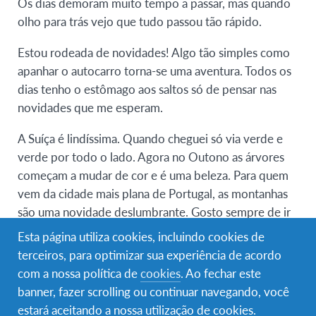
Os dias demoram muito tempo a passar, mas quando
olho para trás vejo que tudo passou tão rápido.
Estou rodeada de novidades! Algo tão simples como
apanhar o autocarro torna-se uma aventura. Todos os
dias tenho o estômago aos saltos só de pensar nas
novidades que me esperam.
A Suíça é lindíssima. Quando cheguei só via verde e
verde por todo o lado. Agora no Outono as árvores
começam a mudar de cor e é uma beleza. Para quem
vem da cidade mais plana de Portugal, as montanhas
são uma novidade deslumbrante. Gosto sempre de ir
caminhar pelo meio da floresta e apreciar a vista de
Esta página utiliza cookies, incluindo cookies de
cima.
terceiros, para optimizar sua experiência de acordo
com a nossa política de
cookies
. Ao fechar este
Claro que não é tudo beleza e felicidade. O alemão é
banner, fazer scrolling ou continuar navegando, você
desafiante. E aprendê-lo enquanto estou rodeada por
estará aceitando a nossa utilização de cookies.