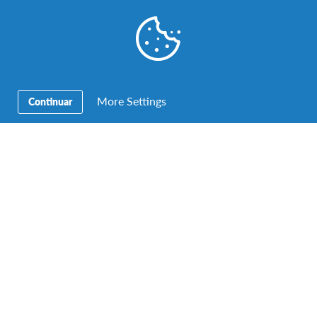
More Settings
Continuar
Aprendizagem Intercultural
,
Educação
,
Família de
Acolhimento AFS
Família de Acolhimento e voluntária activa há
20 anos
Chamo-me Sílvia e soube da Intercultura e do Programa
AFS em 1995. Em 1996/1997 acolhi um estudante
americano. Em 1997/1998…