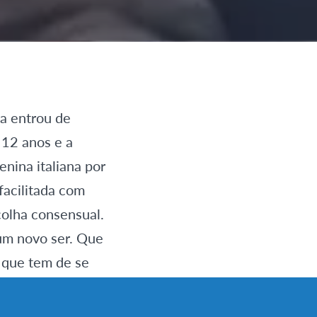
a entrou de
 12 anos e a
nina italiana por
facilitada com
colha consensual.
m novo ser. Que
 que tem de se
 os nossos dias
os nossos hábitos