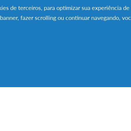
ões? Seria amada pela nossa família alargada?
okies de terceiros, para optimizar sua experiência d
 banner, fazer scrolling ou continuar navegando, vo
siado depressa. Numa semana a Viola começou a fa
 foi conhecendo as nossas (des)rotinas. Uma família
fazeres, tem sempre o factor surpresa no dia-a-dia e
caminhada desde o primeiro momento, como se sem
choque cultural tem sido gerido de uma forma muito
a vez que adora a comida portuguesa, a escola port
a português, seja a irmã do meio, que no alto da sua
s lhe impõe uma grande dose de paciência. A Viola g
 tarefas, adora viajar e conhecer Portugal, delira 
cia cada comida típica. Ajuda a cuidar das irmãs, d
inho e aconchego ao final do dia quando nos reuni