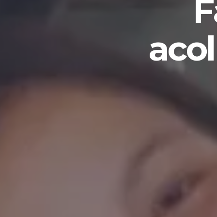
F
aco