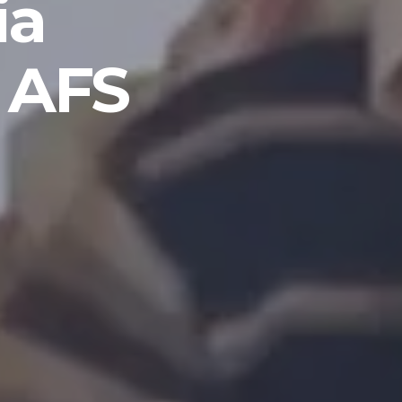
ia
 AFS