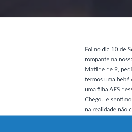
Foi no dia 10 de 
rompante na nossa 
Matilde de 9, ped
termos uma bebé d
uma filha AFS dess
Chegou e sentimo
na realidade não 
adaptar a nós. Um
daí em diante? Gos