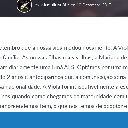
by
Intercultura-AFS
on
12 Dezembro, 2017
Setembro que a nossa vida mudou novamente. A Viol
família. As nossas filhas mais velhas, a Mariana de
iam diariamente uma irmã AFS. Optámos por uma me
e 2 anos e anteciparmos que a comunicação seria 
a nacionalidade. A Viola foi indiscutivelmente a es
-nos quando como chegamos da maternidade com u
compreendemos bem, a que nos temos de adaptar e
 misto de excitação com preocupação. Como seriam
taria de nós? Amaria as nossas filhas? Respeitaria 