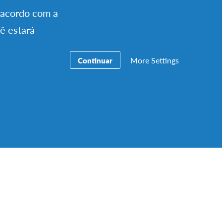
e acordo com a
cê estará
lar português
More Settings
Continuar
 (super)numerosa,
 a Viola
pre tivesse sido
 suave. Talvez o
uguesa e o
 rebeldia dos 9
osta de participar
com os nossos
a avó e procura
mos. Um destes