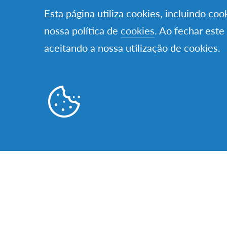
e as nossas tradiç
Esta página utiliza cookies, incluindo co
nossa política de
cookies
. Ao fechar este
Passou tudo dema
aceitando a nossa utilização de cookies.
(estudou muito…),
para além de mil a
acompanhou esta 
assim para ela. O 
maior desafio, um
conceito de famíli
anos, todos os dia
em todas as nossas
monumentos e apre
muito o nosso car