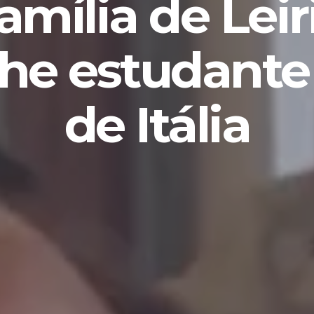
amília de Leir
lhe estudante
de Itália