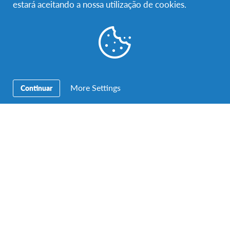
estará aceitando a nossa utilização de cookies.
a língua era diferente e eu precisava de me adaptar e
aprender. Com muito esforço e ajuda dos outros, a
língua não era mais um problema, porque
comunicação não é só falar, é também perceber a
pessoa, o caráter e a cultura delas. Comunicar pode
ser feito de várias formas e hoje em dia com os
More Settings
Continuar
telemóveis é tudo mais fácil. Eu não tive muitos
problemas com a comunicação ou fazer amizade
porque sou uma pessoa extrovertida, mas para as
pessoas que têm dificuldade por serem tímidos, eu só
posso aconselhar a que façam um esforço e falem
com as pessoas, caso vocês não façam isso podem
perdem vosso ano.
As maiores mudanças que fiz até agora foi o aumento
da responsabilidade e confiança.