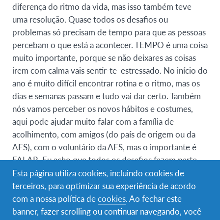
diferença do ritmo da vida, mas isso também teve
uma resolução. Quase todos os desafios ou
problemas só precisam de tempo para que as pessoas
percebam o que está a acontecer. TEMPO é uma coisa
muito importante, porque se não deixares as coisas
irem com calma vais sentir-te estressado. No início do
ano é muito difícil encontrar rotina e o ritmo, mas os
dias e semanas passam e tudo vai dar certo. Também
nós vamos perceber os novos hábitos e costumes,
aqui pode ajudar muito falar com a família de
acolhimento, com amigos (do país de origem ou da
AFS), com o voluntário da AFS, mas o importante é
FALAR. Eu acho que todos os desafios fazem parte
desse ano AFS, porque sem eles o ano não era como
Esta página utiliza cookies, incluindo cookies de
é, portanto, não fiquem desconfortáveis com novas
terceiros, para optimizar sua experiência de acordo
situações, depois tudo passa e tudo fica melhor.
com a nossa política de
cookies
. Ao fechar este
banner, fazer scrolling ou continuar navegando, você
Eu não tinha um grande receio inicial, mas obviamente