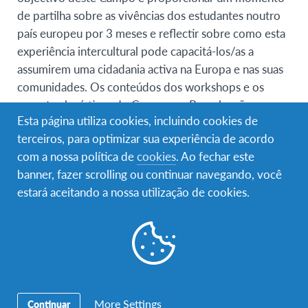
de partilha sobre as vivências dos estudantes noutro
país europeu por 3 meses e reflectir sobre como esta
experiência intercultural pode capacitá-los/as a
assumirem uma cidadania activa na Europa e nas suas
comunidades. Os conteúdos dos workshops e os
aspectos logísticos do Campo em Bruxelas são
Esta página utiliza cookies, incluindo cookies de
organizados por uma equipa formada de cerca de 50
terceiros, para optimizar sua experiência de acordo
voluntários AFS de toda a Europa em conjunto com a
com a nossa política de
cookies
. Ao fechar este
EFIL (“European Federation for Intercultural
banner, fazer scrolling ou continuar navegando, você
Learning”).
estará aceitando a nossa utilização de cookies.
Poderá encontrar informações mais detalhadas sobre
o funcionamento do PEACE
aqui
.
Requisitos de elegibilidade
Jovens com idades compreendidas entre 14 anos
e 6 meses – 17 anos e 9 meses
More Settings
Continuar