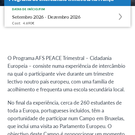
DATAS DE INÍCIO/FIM
Apply
Setembro 2026 - Dezembro 2026
to
Cost:
4.690€
this
program
offering
O Programa AFS PEACE Trimestral – Cidadania
Europeia – consiste numa experiência de intercâmbio
na qual o participante vive durante um trimestre
lectivo noutro país europeu, com uma família de
acolhimento e frequenta uma escola secundária local.
No final da experiência, cerca de 260 estudantes de
toda a Europa, portugueses incluídos, têm a
oportunidade de participar num Campo em Bruxelas,
que inclui uma visita ao Parlamento Europeu. O
objectivo deste Campo é proporcionar um momento