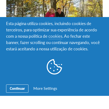
Esta página utiliza cookies, incluindo cookies de
terceiros, para optimizar sua experiência de acordo
com a nossa política de
cookies
. Ao fechar este
banner, fazer scrolling ou continuar navegando, você
estará aceitando a nossa utilização de cookies.
Programa AFS na Bélgica Flandres
Bélgica Flandres
DESTINO
DURAÇÕES
PREÇO
mais de 8 meses
8.990€
More Settings
Continuar
DATAS DO PROGRAMA
Ago 2026 - Jul 2027