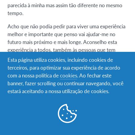
parecida à minha mas assim tão diferente no mesmo
tempo.
Acho que não podia pedir para viver uma experiência
melhor e importante que penso vai ajudar-me no
futuro mais próximo e mais longe. Aconselho esta
experiência a todos, também às pessoas que tem
medo e acham que não vão conseguir aguentar
Esta página utiliza cookies, incluindo cookies de
porque graças a essa vais crescer como pessoa e vais
terceiros, para optimizar sua experiência de acordo
acabar por ser um cidadão do mundo, vais ter uma
com a nossa política de
cookies
. Ao fechar este
segunda casa em outro país para toda a vida.
banner, fazer scrolling ou continuar navegando, você
estará aceitando a nossa utilização de cookies.
Obrigada!
RELATED STORIES