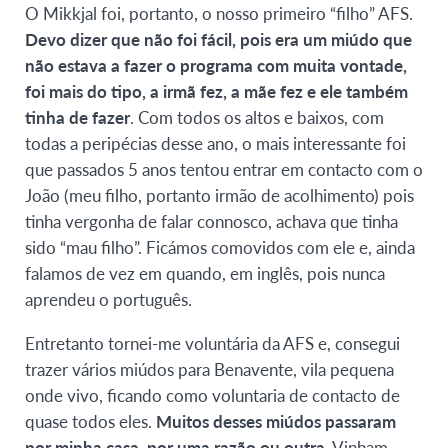
O Mikkjal foi, portanto, o nosso primeiro “filho” AFS.
Devo dizer que não foi fácil, pois era um miúdo que
não estava a fazer o programa com muita vontade,
foi mais do tipo, a irmã fez, a mãe fez e ele também
tinha de fazer
. Com todos os altos e baixos, com
todas a peripécias desse ano, o mais interessante foi
que passados 5 anos tentou entrar em contacto com o
João (meu filho, portanto irmão de acolhimento) pois
tinha vergonha de falar connosco, achava que tinha
sido “mau filho”. Ficámos comovidos com ele e, ainda
falamos de vez em quando, em inglês, pois nunca
aprendeu o português.
Entretanto tornei-me voluntária da AFS e, consegui
trazer vários miúdos para Benavente, vila pequena
onde vivo, ficando como voluntaria de contacto de
quase todos eles.
Muitos desses miúdos passaram
por minha casa, por uma razão ou outra
. Vinham