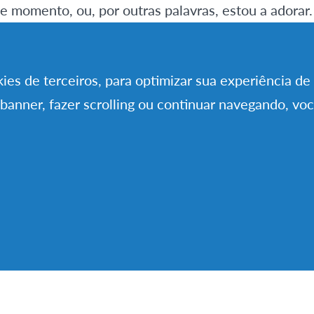
e momento, ou, por outras palavras, estou a adorar.
mpre vivi num meio em que conheci muitas pessoas
okies de terceiros, para optimizar sua experiência d
mento da cidade presente. Antes de chegar, já tin
 banner, fazer scrolling ou continuar navegando, vo
nde eu iria estar na Áustria, não seria nada semel
 Por exemplo, um meio rural longe da minha escola, 
uatro irmãos, uma vivenda com jardim; o que me fe
nfrentar este desafio.
muitíssimo bem recebido tanto pela parte dos cidadã
amília de acolhimento, senti-me bem instalado e 
eguintes 10 meses. Mal cheguei, apanhei uma const
es são bastantes quentes, mas tanto as noites como