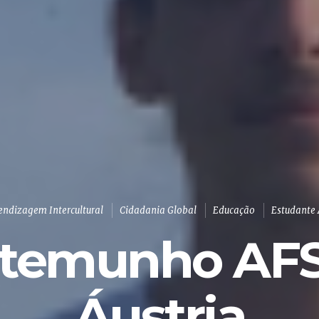
endizagem Intercultural
Cidadania Global
Educação
Estudante
stemunho AFS
Áustria