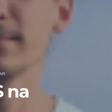
 AFS
 na