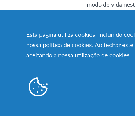
modo de vida nest
Sou de Lisboa, se
Esta página utiliza cookies, incluindo co
sempre com o movi
nossa política de
cookies
. Ao fechar este
conhecimento de o
aceitando a nossa utilização de cookies.
estava habituado!
acolhimento com q
maior força para e
Mal cheguei, fui 
como pela minha f
de enfrentar os s
No verão, as tard