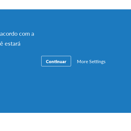
 diariamente e
e acordo com a
ha o
cê estará
hante ao que eu
uma família de
More Settings
Continuar
z ficar ainda com
os austríacos
sem qualquer medo
ipação, é verdade.
 as manhãs,