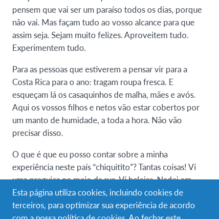
pensem que vai ser um paraíso todos os dias, porque
não vai. Mas façam tudo ao vosso alcance para que
assim seja. Sejam muito felizes. Aproveitem tudo.
Experimentem tudo.
Para as pessoas que estiverem a pensar vir para a
Costa Rica para o ano: tragam roupa fresca. E
esqueçam lá os casaquinhos de malha, mães e avós.
Aqui os vossos filhos e netos vão estar cobertos por
um manto de humidade, a toda a hora. Não vão
precisar disso.
O que é que eu posso contar sobre a minha
experiência neste país “chiquitito”? Tantas coisas! Vi
uma preguiça no meio da rua. Vi baleias. Nadei em
Esta página utiliza cookies, incluindo cookies de
água quente. Fui roubada por macacos. Aprendi que é
terceiros, para optimizar sua experiência de acordo
normal, e até benéfico, ter lagartos à solta dentro de
com a nossa política de
cookies
. Ao fechar este
casa. Vi aranhas, sapos, caranguejos, lesmas, e tudo e