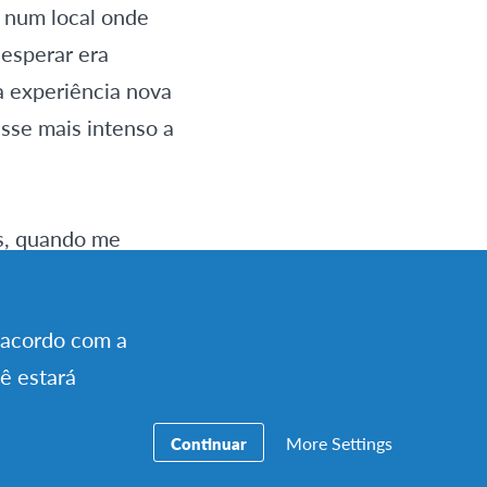
 num local onde
 esperar era
a experiência nova
sse mais intenso a
as, quando me
S Itália) nos
ro e que seria
e acordo com a
amos de esquecer
cê estará
uturo.
More Settings
Continuar
 ano foi algo que