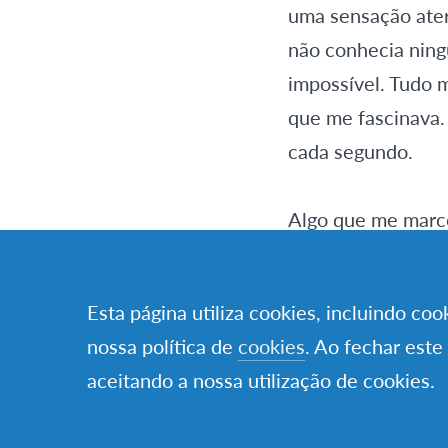
uma sensação ate
não conhecia ning
impossível. Tudo 
que me fascinava.
cada segundo.
Algo que me marco
encontrava no cam
disse que começar
Esta página utiliza cookies, incluindo co
uma vida num ano 
nossa política de
cookies
. Ao fechar este
tudo aquilo que e
aceitando a nossa utilização de cookies.
O momento em que 