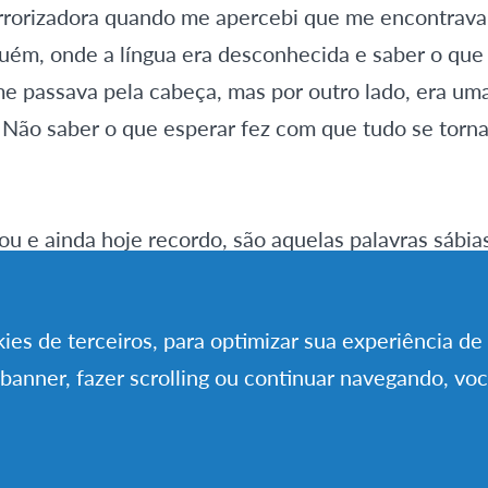
rrorizadora quando me apercebi que me encontrava
uém, onde a língua era desconhecida e saber o que
me passava pela cabeça, mas por outro lado, era um
 Não saber o que esperar fez com que tudo se torna
u e ainda hoje recordo, são aquelas palavras sábi
po de chegada e um excelente homem (diretor do AF
 esta experiência era como renascer, começar do ze
okies de terceiros, para optimizar sua experiência d
que sem dúvida mudaria as nossas vidas, que terí
 banner, fazer scrolling ou continuar navegando, vo
ncontrávamos no nosso país e apenas olhar para o f
encontrámos a família que nos iria acolher por um