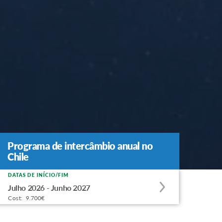
Programa de intercâmbio anual no
Programa de intercâmbio anual no
Chile
Chile
DATAS DE INÍCIO/FIM
Apply
Julho 2026 - Junho 2027
to
Cost:
9.700€
this
program