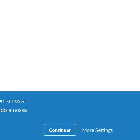
offering
com a nossa
ndo a nossa
More Settings
Continuar