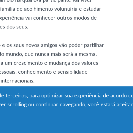
amília de acolhimento voluntária e estudar
experiência vai conhecer outros modos de
es dos seus.
o e os seus novos amigos vão poder partilhar
 do mundo, que nunca mais será a mesma.
ica um crescimento e mudança dos valores
essoais, conhecimento e sensibilidade
 internacionais.
s de terceiros, para optimizar sua experiência de acordo 
azer scrolling ou continuar navegando, você estará aceita
 15 anos e 6 meses – 17 anos e 6 meses
olares
conhecer novas culturas e aprender com