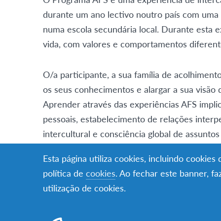
durante um ano lectivo noutro país com uma f
numa escola secundária local. Durante esta 
vida, com valores e comportamentos diferent
O/a participante, a sua família de acolhiment
os seus conhecimentos e alargar a sua visão
Aprender através das experiências AFS impl
pessoais, estabelecimento de relações interp
intercultural e consciência global de assuntos
Esta página utiliza cookies, incluindo cookie
Requisitos de elegibilidade
política de
cookies
. Ao fechar este banner, f
Jovens com idades compreendidas entre:
utilização de cookies.
Ter um bom desempenho e motivação esc
Ser flexível, sociável e motivado/a para 