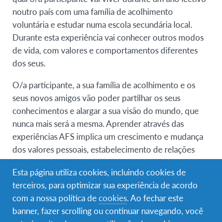
noutro país com uma família de acolhimento
voluntária e estudar numa escola secundária local.
Durante esta experiência vai conhecer outros modos
de vida, com valores e comportamentos diferentes
dos seus.
O/a participante, a sua família de acolhimento e os
seus novos amigos vão poder partilhar os seus
conhecimentos e alargar a sua visão do mundo, que
nunca mais será a mesma. Aprender através das
experiências AFS implica um crescimento e mudança
dos valores pessoais, estabelecimento de relações
interpessoais, conhecimento e sensibilidade
Esta página utiliza cookies, incluindo cookies de
intercultural e consciência global de assuntos
terceiros, para optimizar sua experiência de acordo
internacionais.
com a nossa política de
cookies
. Ao fechar este
banner, fazer scrolling ou continuar navegando, você
Requisitos de elegibilidade