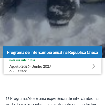
Programa de intercâmbio anual na República Checa
Programa de intercâmbio anual na República Checa
DATAS DE INÍCIO/FIM
Apply
Agosto 2026 - Junho 2027
to
Cost:
7.990€
this
program
offering
O Programa AFS é uma experiência de intercâmbio na
qual o/a participante vai viver durante um ano lectivo