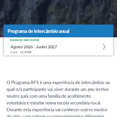
Programa de intercâmbio anual
Programa de intercâmbio anual
DATAS DE INÍCIO/FIM
Apply
Agosto 2026 - Junho 2027
to
Cost:
15.990€
this
program
offering
O Programa AFS é uma experiência de intercâmbio na
qual o/a participante vai viver durante um ano lectivo
noutro país com uma família de acolhimento
voluntária e estudar numa escola secundária local.
Durante esta experiência vai conhecer outros modos
de vida, com valores e comportamentos diferentes