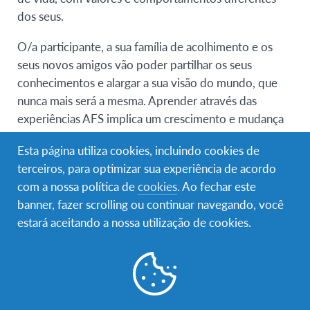
dos seus.
O/a participante, a sua família de acolhimento e os
seus novos amigos vão poder partilhar os seus
conhecimentos e alargar a sua visão do mundo, que
nunca mais será a mesma. Aprender através das
experiências AFS implica um crescimento e mudança
dos valores pessoais, estabelecimento de relações
Esta página utiliza cookies, incluindo cookies de
interpessoais, conhecimento e sensibilidade
terceiros, para optimizar sua experiência de acordo
intercultural e consciência global de assuntos
com a nossa política de
cookies
. Ao fechar este
internacionais.
banner, fazer scrolling ou continuar navegando, você
estará aceitando a nossa utilização de cookies.
Requisitos de elegibilidade
Jovens com idades compreendidas entre: 15 anos
– 17 anos e 0 meses
Ter um bom desempenho e motivação escolares
Ser flexível, sociável e motivado/a para conhecer