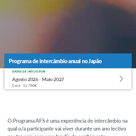
Programa de intercâmbio anual no Japão
Programa de intercâmbio anual no Japão
DATAS DE INÍCIO/FIM
Apply
Agosto 2026 - Maio 2027
to
Cost:
11.790€
this
program
offering
O Programa AFS é uma experiência de intercâmbio na
qual o/a participante vai viver durante um ano lectivo