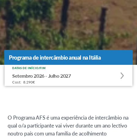
Programa de intercâmbio anual na Itália
Programa de intercâmbio anual na Itália
DATAS DE INÍCIO/FIM
Apply
Setembro 2026 - Julho 2027
to
Cost:
8.290€
this
program
offering
O Programa AFS é uma experiência de intercâmbio na
qual o/a participante vai viver durante um ano lectivo
noutro país com uma família de acolhimento