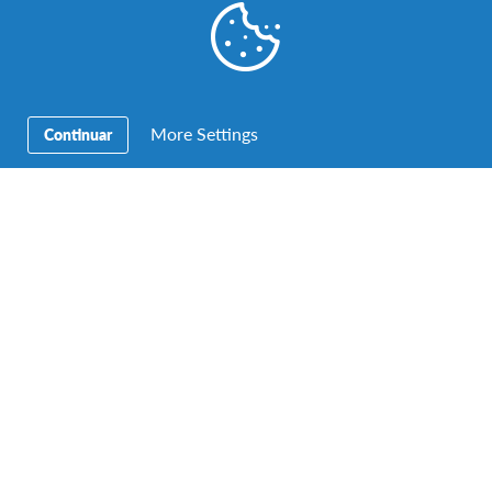
e 3 meses – 17 anos e 9 meses
Ter um bom desempenho e motivação escolares
Ser flexível, sociável e motivado/a para conhecer
novas culturas e aprender com experiências
diferentes
More Settings
Continuar
Não ter problemas de saúde e emocionais
impeditivos
What's included in your
experience