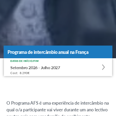
Programa de intercâmbio anual na França
Programa de intercâmbio anual na França
DATAS DE INÍCIO/FIM
Apply
Setembro 2026 - Julho 2027
to
Cost:
8.290€
this
program
offering
O Programa AFS é uma experiência de intercâmbio na
qual o/a participante vai viver durante um ano lectivo