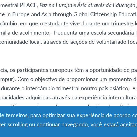
imestral PEACE,
Paz na Europa e Ásia através da Educação
e in Europe and Asia through Global Citizenship Educat
rcâmbio, em que o estudante vive durante um trimestre l
mília de acolhimento, frequenta uma escola secundária
comunidade local, através de acções de voluntariado fo
ncia, os participantes europeus têm a oportunidade de 
ampur). Com o objectivo de proporcionar um momento de
 durante o intercâmbio trimestral noutro país asiático, e
pacidades adquiridas através da experiência intercultura
 prática para desenvolver um papel activo de volta à 
s de terceiros, para optimizar sua experiência de acordo 
azer scrolling ou continuar navegando, você estará aceita
rkshops e os aspectos logísticos do Campo na Malásia 
por voluntários AFS de origem asiática e europeia em c