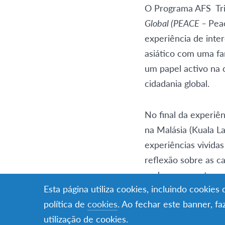
O Programa AFS Tr
Global (PEACE –
Peac
experiência de inte
asiático com uma fa
um papel activo na 
cidadania global.
No final da experiê
na Malásia (Kuala L
experiências vividas
reflexão sobre as ca
podem ser postas em
Esta página utiliza cookies, incluindo cookie
origem.
política de
cookies
. Ao fechar este banner, f
Os conteúdos dos wo
utilização de cookies.
uma equipa formada 