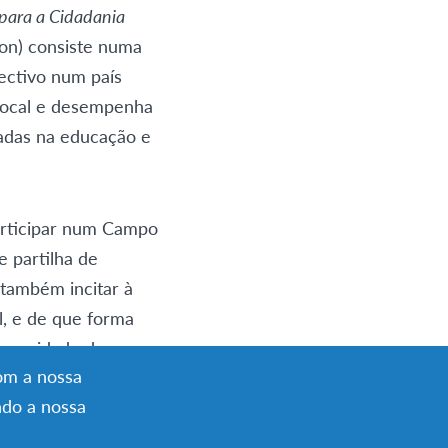
 para a Cidadania
ion) consiste numa
ectivo num país
 local e desempenha
cadas na educação e
participar num Campo
 partilha de
 também incitar à
l, e de que forma
comunidade de
com a nossa
ndo a nossa
são organizados por
onjunto com a EFIL