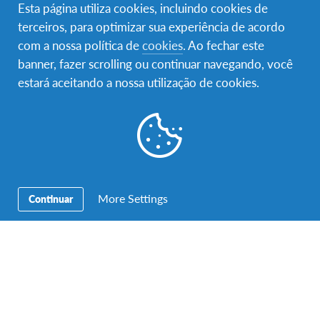
Esta página utiliza cookies, incluindo cookies de
terceiros, para optimizar sua experiência de acordo
com a nossa política de
cookies
. Ao fechar este
banner, fazer scrolling ou continuar navegando, você
estará aceitando a nossa utilização de cookies.
Uma publicação partilhada por @afscze
a
Mar 20, 2018 às 6:46 PDT
More Settings
Continuar
Família de acolhimento e comunidade
local
A maioria dos/as estudantes AFS são acolhidos nas
grandes cidades como Praga e Brno, bem como nas