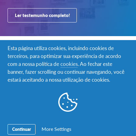
Ler testemunho completo!
Esta página utiliza cookies, incluindo cookies de
Oportunidades de
terceiros, para optimizar sua experiência de acordo
aprendizagem intercultural
com a nossa política de
cookies
. Ao fechar este
banner, fazer scrolling ou continuar navegando, você
estará aceitando a nossa utilização de cookies.
Acolher
Estudar no
estudantes
estrangeiro
More Settings
Continuar