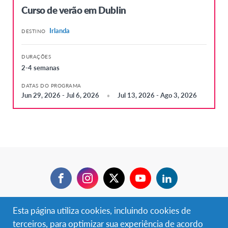
Curso de verão em Dublin
Irlanda
DESTINO
DURAÇÕES
2-4 semanas
DATAS DO PROGRAMA
Jun 29, 2026 - Jul 6, 2026
Jul 13, 2026 - Ago 3, 2026
Facebook
Instagram
Twitter
YouTube
LinkedIn
Esta página utiliza cookies, incluindo cookies de
terceiros, para optimizar sua experiência de acordo
Contactos