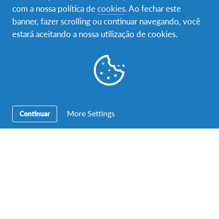
com a nossa política de
cookies
. Ao fechar este
Morada:
Intercultura – AFS Portugal – Rua Pinheiro Chagas,
banner, fazer scrolling ou continuar navegando, você
17 – 6ºAndar – 1050-174 Lisboa
estará aceitando a nossa utilização de cookies.
Telefone:
+ 351 213 247 070
Horário de atendimento:
Dias úteis das 10h às 13.00h e
das 14.30h às 18.00h
Atendimento presencial apenas disponível com marcação
prévia
Email:
info-portugal@afs.org
More Settings
Continuar
A Intercultura-AFS apoia os Objetivos de
Desenvolvimento Sustentável: