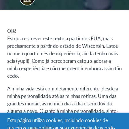
Olá!
Estou a escrever este texto a partir dos EUA, mais
precisamente a partir do estado de Wisconsin. Estou
no meu quarto mês de experiência, ainda tenho mais
seis (yupii). Como já perceberam estou a adorar a
minha experiência e não me quero ir embora assim tão
cedo.
A minha vida está completamente diferente, desde a
minha personalidade até as minhas rotinas. Uma das
grandes mudanças no meu dia-a-dia é sem dúvida
alguma a neve. Quanto à minha personalidade, sinto-
me uma pessoa mais madura e mais aberta a novos
Esta página utiliza cookies, incluindo cookies de
desafios (uma das grandes vantagens desta
terceiros, para optimizar sua experiência de acordo