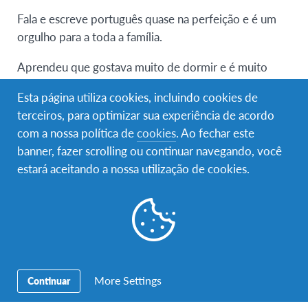
Fala e escreve português quase na perfeição e é um
orgulho para a toda a família.
Aprendeu que gostava muito de dormir e é muito
gulosa adora todos os nossos doces menos arroz
Esta página utiliza cookies, incluindo cookies de
doce, para ela não faz qualquer sentido pôr açúcar no
terceiros, para optimizar sua experiência de acordo
arroz.
com a nossa política de
cookies
. Ao fechar este
A cultura e os hábitos japoneses são muito diferentes
banner, fazer scrolling ou continuar navegando, você
dos nossos, a Shizuka teve a sua primeira ceia de Natal
estará aceitando a nossa utilização de cookies.
e a troca de presentes.
Ela abraçou esta aventura com o poder de encaixe
fora do vulgar, não nos podemos esquecer que
chegou em Setembro com apenas 15 anos.
More Settings
Continuar
É muito meiga sempre pronta a ajudar, com uma
sensibilidade extraordinária, que com certeza vai