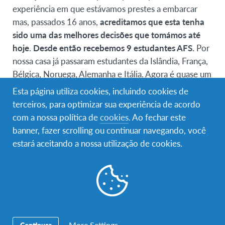
experiência em que estávamos prestes a embarcar
mas, passados 16 anos,
acreditamos que esta tenha
sido uma das melhores decisões que tomámos até
hoje
.
Desde então recebemos 9 estudantes AFS.
Por
nossa casa já passaram estudantes da Islândia, França,
Bélgica, Noruega, Alemanha e Itália. Agora é quase um
acto normal!
Esta página utiliza cookies, incluindo cookies de
terceiros, para optimizar sua experiência de acordo
Entretanto, há uns anos o nosso filho casou e tivemos
com a nossa política de
cookies
. Ao fechar este
o grato prazer da presença de alguns destes nossos
banner, fazer scrolling ou continuar navegando, você
“filhos” acompanhados de alguns familiares! Também
estará aceitando a nossa utilização de cookies.
fomos ao casamento de dois deles!
Neste momento acolhemos a Anna da Dinamarca que
já nos conquistou com a sua boa disposição constante.
Ela vem cheia de vontade de aprender a língua e de
participar nas tarefas domésticas. Adora ir ao quintal
colher tomates e fruta. Chega a casa da escola sempre
More Settings