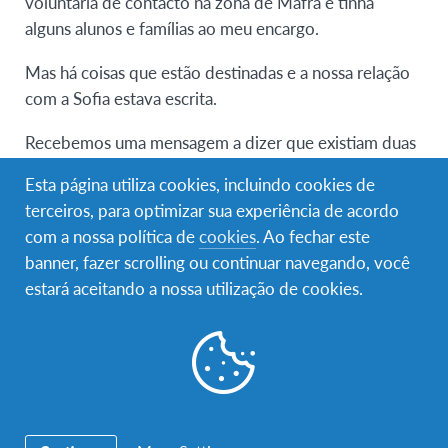
voluntária de contacto na zona de Mafra e tinha
alguns alunos e famílias ao meu encargo.
Mas há coisas que estão destinadas e a nossa relação
com a Sofia estava escrita.
Recebemos uma mensagem a dizer que existiam duas
estudantes em processo de mudança de família.
Esta página utiliza cookies, incluindo cookies de
Informei a AFS que estaríamos disponíveis para
terceiros, para optimizar sua experiência de acordo
acolher temporariamente uma delas. Fui ver os perfis
com a nossa política de
cookies
. Ao fechar este
e o primeiro que abri foi o da Sofia. Não foi preciso
banner, fazer scrolling ou continuar navegando, você
mais nada, tinha de ser ela. Tudo encaixava. Ama o mar
estará aceitando a nossa utilização de cookies.
e gosta de fazer surf. Moramos na Ericeira por isso
nem pensei duas vezes e nem abri o perfil da outra
estudante.
Nesse fim de semana fomos buscar a Sofia e desde os
primeiros momentos na viagem para casa que tudo foi
simples e natural. Parecia que estava connosco desde