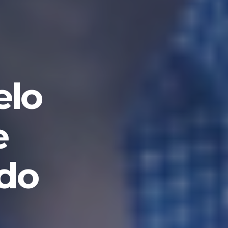
elo
e
do