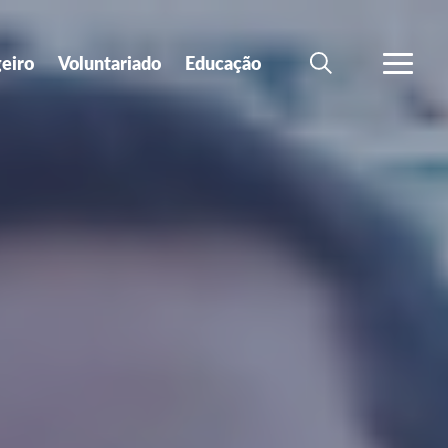
geiro
Voluntariado
Educação
SEARCH
VER MA