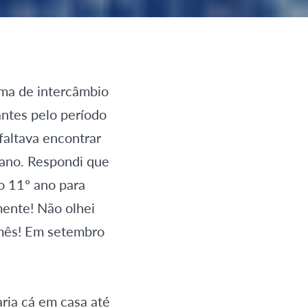
ama de intercâmbio
antes pelo período
faltava encontrar
cano. Respondi que
no 11º ano para
mente! Não olhei
1 mês! Em setembro
aria cá em casa até