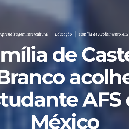
Aprendizagem Intercultural
Educação
Família de Acolhimento AFS
mília de Cast
Branco acolh
studante AFS 
México