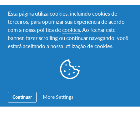
Se conheces os intercâmbios AFS e não tens dúvidas,
Esta página utiliza cookies, incluindo cookies de
começa a tua inscrição, hoje!
terceiros, para optimizar sua experiência de acordo
com a nossa política de
cookies
. Ao fechar este
banner, fazer scrolling ou continuar navegando, você
Começar uma inscrição!
estará aceitando a nossa utilização de cookies.
Facebook
Instagram
Twitter
YouTube
LinkedIn
More Settings
Continuar
Contactos
Morada:
Intercultura – AFS Portugal – Rua Pinheiro Chagas,
17 – 6ºAndar – 1050-174 Lisboa