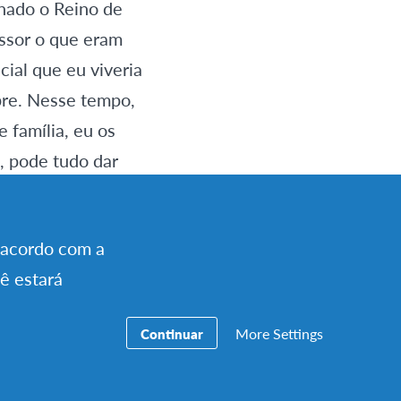
rnado o Reino de
essor o que eram
cial que eu viveria
pre. Nesse tempo,
 família, eu os
, pode tudo dar
 portuguesa, ou
taram para eu me
e acordo com a
cê estará
ca retorna ao
More Settings
Continuar
r do que a mente
rendendo a