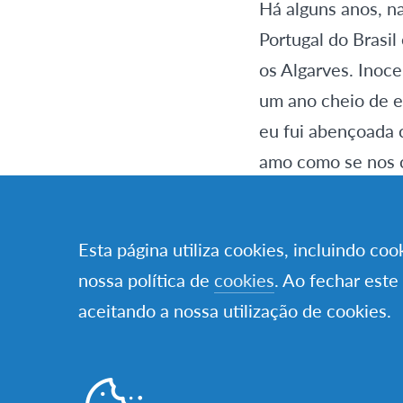
Há alguns anos, na
Portugal do Brasil
os Algarves. Inoce
um ano cheio de e
eu fui abençoada c
amo como se nos c
mal, mas sei que 
melhor, algarvia,
Esta página utiliza cookies, incluindo co
sentir tão incluíd
nossa política de
cookies
. Ao fechar este
aceitando a nossa utilização de cookies.
Há uma frase que 
tamanho original”
da Alice que cheg